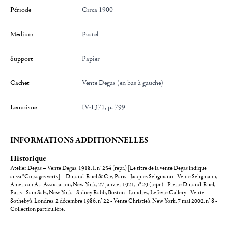
Période
Circa 1900
Médium
Pastel
Support
Papier
Cachet
Vente Degas (en bas à gauche)
Lemoisne
IV-1371, p. 799
INFORMATIONS ADDITIONNELLES
Historique
Atelier Degas – Vente Degas, 1918, I, n° 254 (repr.) [Le titre de la vente Degas indique
aussi "Corsages verts] – Durand-Ruel & Cie, Paris - Jacques Seligmann - Vente Seligmann,
American Art Association, New York, 27 janvier 1921, n° 29 (repr.) - Pierre Durand-Ruel,
Paris - Sam Salz, New York - Sidney Rabb, Boston - Londres, Lefevre Gallery - Vente
Sotheby's, Londres, 2 décembre 1986, n° 22 - Vente Christie's, New York, 7 mai 2002, n° 8 -
Collection particulière.