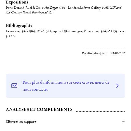
Expositions
Paris, Durand-Ruel & Cie, 1960,
Degas
, n° 61 - Londres, Lefevre Gallery, 1968,
XIX and
XX Century French Paintings
, n° 12.
Bibliographie
Lemoisne, 1946-1949, IV, n° 1371, repr. p. 799 - Lassaigne, Minervino, 1974, n° 1139, repr.
p. 137.
Dernière mise à jour :
23/03/2026
Pour plus d'informations sur cette œuvre, merci de
nous contacter
ANALYSES ET COMPLÉMENTS
Œuvres en rapport