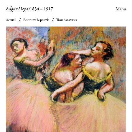
Edgar Degas
1834
–
1917
Menu
Accueil
Peintures & pastels
Trois danseuses