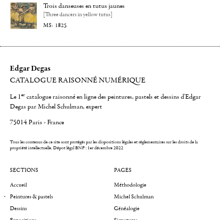
Trois danseuses en tutus jaunes
[Three dancers in yellow tutus]
1825
Edgar Degas
CATALOGUE RAISONNÉ NUMÉRIQUE
er
Le 1
catalogue raisonné en ligne des peintures, pastels et dessins d'Edgar
Degas par Michel Schulman, expert
75014 Paris - France
Tous les contenus de ce site sont protégés par les dispositions légales et réglementaires sur les droits de la
propriété intellectuelle.
Dépot légal BNF : 1er décembre 2022
SECTIONS
PAGES
Accueil
Méthodologie
Peintures & pastels
Michel Schulman
Dessins
Généalogie