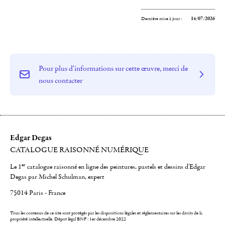
Dernière mise à jour :
14/07/2026
Pour plus d'informations sur cette œuvre, merci de
nous contacter
Edgar Degas
CATALOGUE RAISONNÉ NUMÉRIQUE
er
Le 1
catalogue raisonné en ligne des peintures, pastels et dessins d'Edgar
Degas par Michel Schulman, expert
75014 Paris - France
Tous les contenus de ce site sont protégés par les dispositions légales et réglementaires sur les droits de la
propriété intellectuelle.
Dépot légal BNF : 1er décembre 2022