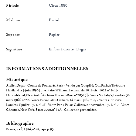
Période
Circa 1880
Médium
Pastel
Support
Papier
Signature
en bas à droite : Degas
INFORMATIONS ADDITIONNELLES
Historique
Atelier Degas - Comte de Pourtalès, Paris - Vendu par Goupil & Co., Paris, à Théodore
Haviland le 9 juin 1890 [Inventaire William Haviland du 10 février 1921 n° 161]-
Durand-Ruel, New York [Archives Durand-Ruel n° 20513] - Vente Sotheby's, Londres, 30
mars 1966, n° 22 - Vente Paris, Palais Galliéra, 14 mars 1967, n° 29 - Vente Christie's,
Londres, 6 juillet 1971, n° 26 - Vente Paris, Palais Galliéra, 27 novembre 1974, n° 7 - Vente
Christie's, New York, 8 mai 2000, n° 41A - Collection particulière.
Bibliographie
Brame, Reff, 1984, n° 88, repr. p. 95.