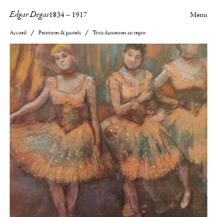
Edgar Degas
1834
–
1917
Menu
Accueil
Peintures & pastels
Trois danseuses au repos