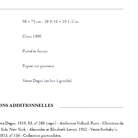
98 × 75 cm - 38 9/16 × 29 1/2 in.
Circa 1900
Pastel et fusain
Papier sur panneau
Vente Degas (en bas à gauche)
ONS ADDITIONNELLES
nte Degas, 1919, III, n° 286 (repr.) - Ambroise Vollard, Paris - Christian de
 Salz, New York - Alexander et Elisabeth Lewyt, 1952 - Vente Sotheby’s,
13, n° 156 - Collection particulière.