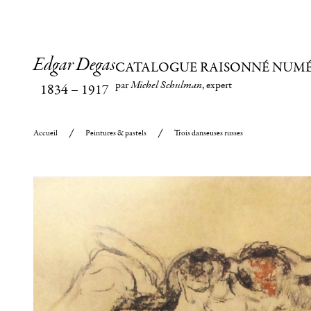
Edgar Degas
CATALOGUE RAISONNÉ NUM
par
Michel Schulman
, expert
1834
–
1917
Accueil
Peintures & pastels
Trois danseuses russes