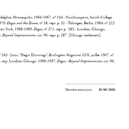
adelphie, Minneapolis, 1966-1967, n° 154 - Northampton, Smith College
979,
Degas and the Dance
, n° 18, repr. p. 32 - Tübingen, Berlin, 1984, n° 223
 New York, 1988-1989,
Degas,
n° 371, repr. p. 585 - Londres, Chicago,
 : Beyond Impressionism
, cat. 96, repr. p. 287 [Chicago seulement].
 243 - Janis, "Degas Drawings",
Burlington Magazine
, CIX, juillet 1967, n°
t. exp. Londres, Chicago, 1996-1997,
Degas : Beyond Impressionism
, cat. 96,
Dernière mise à jour :
28/06/2026