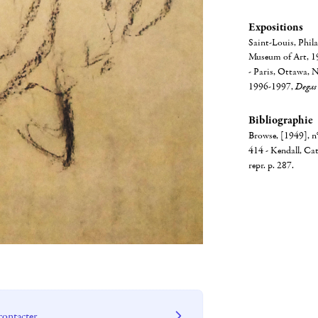
Expositions
Saint-Louis, Phil
Museum of Art, 1
- Paris, Ottawa,
1996-1997,
Degas
Bibliographie
Browse, [1949], n°
414 - Kendall, Ca
repr. p. 287.
contacter