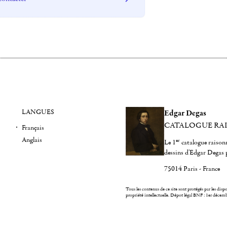
LANGUES
Edgar Degas
CATALOGUE RA
Français
Anglais
er
Le 1
catalogue raisonn
dessins d'Edgar Degas 
75014 Paris - France
Tous les contenus de ce site sont protégés par les dispos
propriété intellectuelle.
Dépot légal BNF : 1er décem