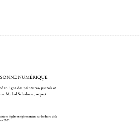
ISONNÉ NUMÉRIQUE
é en ligne des peintures, pastels et
par Michel Schulman, expert
itions légales et réglementaires sur les droits de la
bre 2022