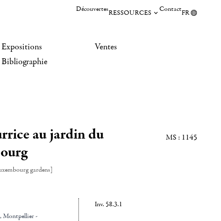
Découvertes
Contact
RESSOURCES
FR
Expositions
Ventes
Bibliographie
rrice au jardin du
MS : 1145
ourg
Luxembourg gardens]
Inv. 58.3.1
, Montpellier -