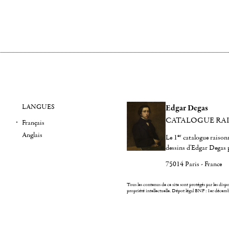
LANGUES
Edgar Degas
CATALOGUE RA
Français
Anglais
er
Le 1
catalogue raisonn
dessins d'Edgar Degas 
75014 Paris - France
Tous les contenus de ce site sont protégés par les dispos
propriété intellectuelle.
Dépot légal BNF : 1er décem