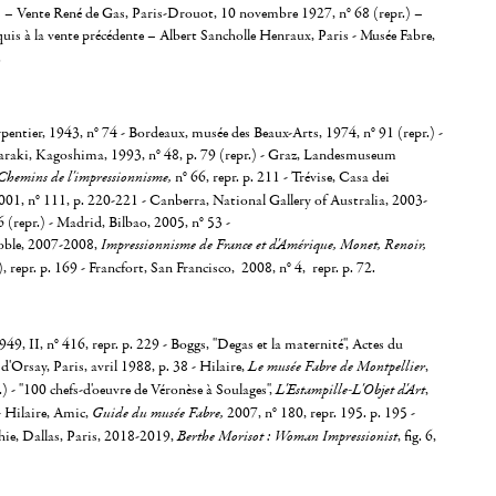
s – Vente René de Gas, Paris-Drouot, 10 novembre 1927, n° 68 (repr.) –
cquis à la vente précédente – Albert Sancholle Henraux, Paris - Musée Fabre,
.
rpentier, 1943, n° 74 - Bordeaux, musée des Beaux-Arts, 1974, n° 91 (repr.) -
araki, Kagoshima, 1993, n° 48, p. 79 (repr.) - Graz, Landesmuseum
hemins de l'impressionnisme,
n° 66, repr. p. 211 - Trévise, Casa dei
01, n° 111, p. 220-221 - Canberra, National Gallery of Australia, 2003-
6 (repr.) - Madrid, Bilbao, 2005, n° 53 -
oble, 2007-2008,
Impressionnisme de France et d'Amérique, Monet, Renoir,
), repr. p. 169 - Francfort, San Francisco, 2008, n° 4, repr. p. 72.
9, II, n° 416, repr. p. 229 - Boggs, "Degas et la maternité", Actes du
d'Orsay, Paris, avril 1988, p. 38 - Hilaire,
Le musée Fabre de Montpellier
,
.) - "100 chefs-d'oeuvre de Véronèse à Soulages",
L'Estampille-L'Objet d'Art
,
- Hilaire, Amic,
Guide du musée Fabre,
2007, n° 180, repr. 195. p. 195 -
hie, Dallas, Paris, 2018-2019,
Berthe Morisot : Woman Impressionist
, fig. 6,