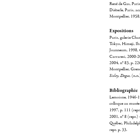
René de Gas, Pari
Diéterle, Paris, a
Montpellier, 1958
Expositions
Paris, galerie Cha
Tokyo, Himeji, Ib
Joanneum, 1998,
C
Carraresi, 2000-20
2004, n° 83, p. 22
Montpellier, Gren
Sisley, Degas,
(n.n.
Bibliographie
Lemoisne, 1946-194
colloque au musée 
1997, p. 111 (repr
2001, n° 8 (repr.) 
Québec, Philadelp
repr. p. 33.