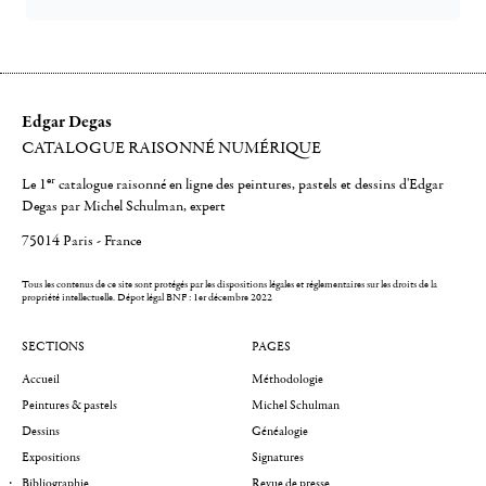
Edgar Degas
CATALOGUE RAISONNÉ NUMÉRIQUE
er
Le 1
catalogue raisonné en ligne des peintures, pastels et dessins d'Edgar
Degas par Michel Schulman, expert
75014 Paris - France
Tous les contenus de ce site sont protégés par les dispositions légales et réglementaires sur les droits de la
propriété intellectuelle.
Dépot légal BNF : 1er décembre 2022
SECTIONS
PAGES
Accueil
Méthodologie
Peintures & pastels
Michel Schulman
Dessins
Généalogie
Expositions
Signatures
Bibliographie
Revue de presse