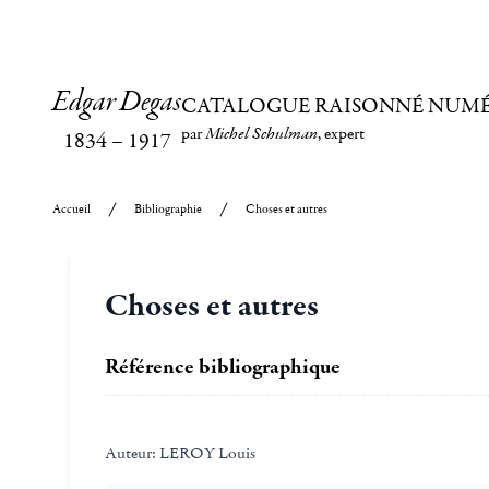
Edgar Degas
CATALOGUE RAISONNÉ NUM
par
Michel Schulman
, expert
1834
–
1917
Accueil
Bibliographie
Choses et autres
Choses et autres
Référence bibliographique
Auteur:
LEROY Louis