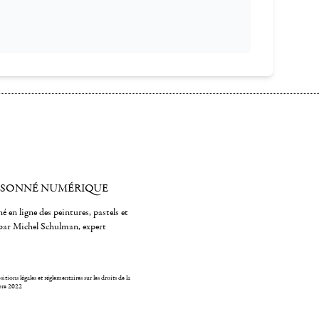
ISONNÉ NUMÉRIQUE
é en ligne des peintures, pastels et
par Michel Schulman, expert
itions légales et réglementaires sur les droits de la
bre 2022