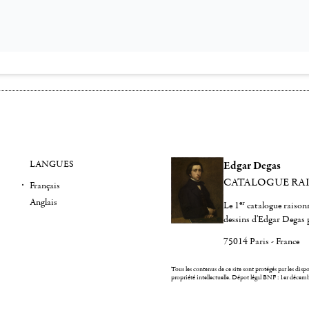
LANGUES
Edgar Degas
CATALOGUE RA
Français
Anglais
er
Le 1
catalogue raisonn
dessins d'Edgar Degas 
75014 Paris - France
Tous les contenus de ce site sont protégés par les dispos
propriété intellectuelle.
Dépot légal BNF : 1er décem