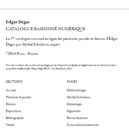
Edgar Degas
CATALOGUE RAISONNÉ NUMÉRIQUE
er
Le 1
catalogue raisonné en ligne des peintures, pastels et dessins d'Edgar
Degas par Michel Schulman, expert
75014 Paris - France
Tous les contenus de ce site sont protégés par les dispositions légales et réglementaires sur les droits de la
propriété intellectuelle.
Dépot légal BNF : 1er décembre 2022
SECTIONS
PAGES
Accueil
Méthodologie
Peintures & pastels
Michel Schulman
Dessins
Généalogie
Expositions
Signatures
Bibliographie
Revue de presse
Ventes
Concordance Lemoisne