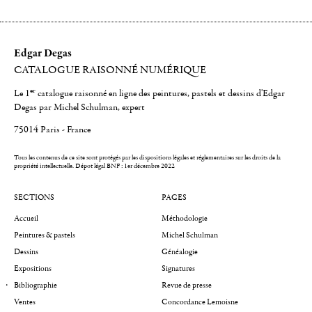
Edgar Degas
CATALOGUE RAISONNÉ NUMÉRIQUE
er
Le 1
catalogue raisonné en ligne des peintures, pastels et dessins d'Edgar
Degas par Michel Schulman, expert
75014 Paris - France
Tous les contenus de ce site sont protégés par les dispositions légales et réglementaires sur les droits de la
propriété intellectuelle.
Dépot légal BNF : 1er décembre 2022
SECTIONS
PAGES
Accueil
Méthodologie
Peintures & pastels
Michel Schulman
Dessins
Généalogie
Expositions
Signatures
Bibliographie
Revue de presse
Ventes
Concordance Lemoisne