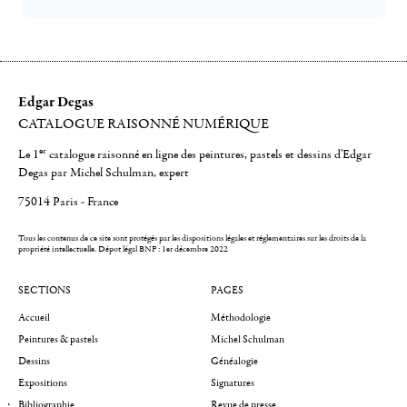
Edgar Degas
CATALOGUE RAISONNÉ NUMÉRIQUE
er
Le 1
catalogue raisonné en ligne des peintures, pastels et dessins d'Edgar
Degas par Michel Schulman, expert
75014 Paris - France
Tous les contenus de ce site sont protégés par les dispositions légales et réglementaires sur les droits de la
propriété intellectuelle.
Dépot légal BNF : 1er décembre 2022
SECTIONS
PAGES
Accueil
Méthodologie
Peintures & pastels
Michel Schulman
Dessins
Généalogie
Expositions
Signatures
Bibliographie
Revue de presse