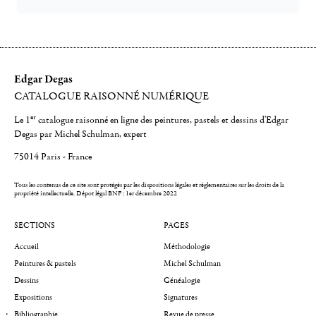
Edgar Degas
CATALOGUE RAISONNÉ NUMÉRIQUE
er
Le 1
catalogue raisonné en ligne des peintures, pastels et dessins d'Edgar
Degas par Michel Schulman, expert
75014 Paris - France
Tous les contenus de ce site sont protégés par les dispositions légales et réglementaires sur les droits de la
propriété intellectuelle.
Dépot légal BNF : 1er décembre 2022
SECTIONS
PAGES
Accueil
Méthodologie
Peintures & pastels
Michel Schulman
Dessins
Généalogie
Expositions
Signatures
Bibliographie
Revue de presse