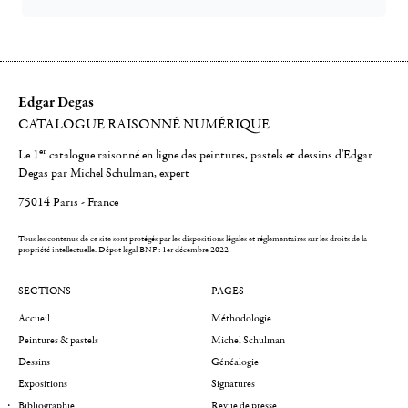
Edgar Degas
CATALOGUE RAISONNÉ NUMÉRIQUE
er
Le 1
catalogue raisonné en ligne des peintures, pastels et dessins d'Edgar
Degas par Michel Schulman, expert
75014 Paris - France
Tous les contenus de ce site sont protégés par les dispositions légales et réglementaires sur les droits de la
propriété intellectuelle.
Dépot légal BNF : 1er décembre 2022
SECTIONS
PAGES
Accueil
Méthodologie
Peintures & pastels
Michel Schulman
Dessins
Généalogie
Expositions
Signatures
Bibliographie
Revue de presse