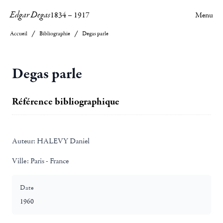
Edgar Degas
1834
–
1917
Menu
Accueil
Bibliographie
Degas parle
Degas parle
Référence bibliographique
Auteur:
HALEVY Daniel
Ville:
Paris - France
Date
1960