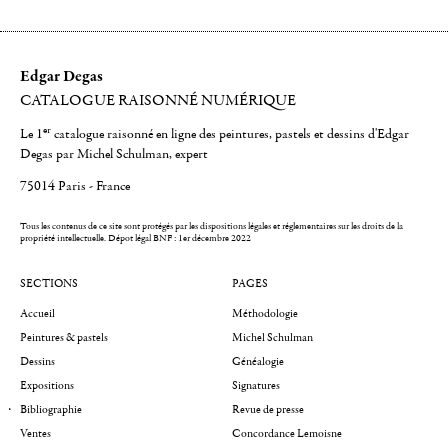
Edgar Degas
CATALOGUE RAISONNÉ NUMÉRIQUE
er
Le 1
catalogue raisonné en ligne des peintures, pastels et dessins d'Edgar
Degas par Michel Schulman, expert
75014 Paris - France
Tous les contenus de ce site sont protégés par les dispositions légales et réglementaires sur les droits de la
propriété intellectuelle.
Dépot légal BNF : 1er décembre 2022
SECTIONS
PAGES
Accueil
Méthodologie
Peintures & pastels
Michel Schulman
Dessins
Généalogie
Expositions
Signatures
Bibliographie
Revue de presse
Ventes
Concordance Lemoisne