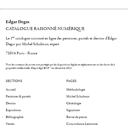
Edgar Degas
CATALOGUE RAISONNÉ NUMÉRIQUE
er
Le 1
catalogue raisonné en ligne des peintures, pastels et dessins d'Edgar
Degas par Michel Schulman, expert
75014 Paris - France
Tous les contenus de ce site sont protégés par les dispositions légales et réglementaires sur les droits de la
propriété intellectuelle.
Dépot légal BNF : 1er décembre 2022
SECTIONS
PAGES
Accueil
Méthodologie
Peintures & pastels
Michel Schulman
Dessins
Généalogie
Expositions
Signatures
Bibliographie
Revue de presse
Ventes
Concordance Lemoisne