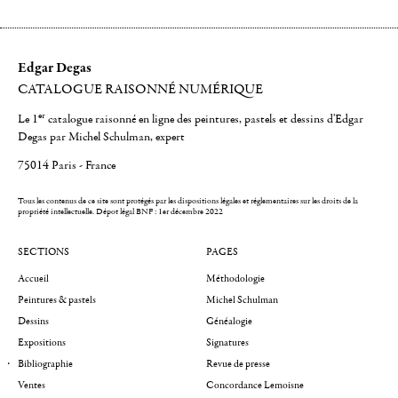
Edgar Degas
CATALOGUE RAISONNÉ NUMÉRIQUE
er
Le 1
catalogue raisonné en ligne des peintures, pastels et dessins d'Edgar
Degas par Michel Schulman, expert
75014 Paris - France
Tous les contenus de ce site sont protégés par les dispositions légales et réglementaires sur les droits de la
propriété intellectuelle.
Dépot légal BNF : 1er décembre 2022
SECTIONS
PAGES
Accueil
Méthodologie
Peintures & pastels
Michel Schulman
Dessins
Généalogie
Expositions
Signatures
Bibliographie
Revue de presse
Ventes
Concordance Lemoisne