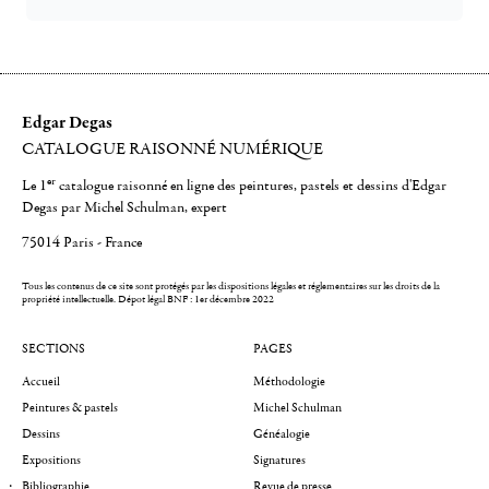
Edgar Degas
CATALOGUE RAISONNÉ NUMÉRIQUE
er
Le 1
catalogue raisonné en ligne des peintures, pastels et dessins d'Edgar
Degas par Michel Schulman, expert
75014 Paris - France
Tous les contenus de ce site sont protégés par les dispositions légales et réglementaires sur les droits de la
propriété intellectuelle.
Dépot légal BNF : 1er décembre 2022
SECTIONS
PAGES
Accueil
Méthodologie
Peintures & pastels
Michel Schulman
Dessins
Généalogie
Expositions
Signatures
Bibliographie
Revue de presse