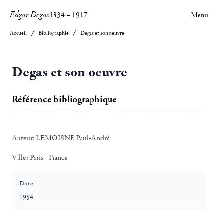
Edgar Degas
1834
–
1917
Menu
Accueil
Bibliographie
Degas et son oeuvre
Degas et son oeuvre
Référence bibliographique
Auteur:
LEMOISNE Paul-André
Ville:
Paris - France
Date
1954