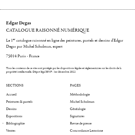
Edgar Degas
CATALOGUE RAISONNÉ NUMÉRIQUE
er
Le 1
catalogue raisonné en ligne des peintures, pastels et dessins d'Edgar
Degas par Michel Schulman, expert
75014 Paris - France
Tous les contenus de ce site sont protégés par les dispositions légales et réglementaires sur les droits de la
propriété intellectuelle.
Dépot légal BNF : 1er décembre 2022
SECTIONS
PAGES
Accueil
Méthodologie
Peintures & pastels
Michel Schulman
Dessins
Généalogie
Expositions
Signatures
Bibliographie
Revue de presse
Ventes
Concordance Lemoisne