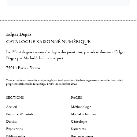
Edgar Degas
CATALOGUE RAISONNÉ NUMÉRIQUE
er
Le 1
catalogue raisonné en ligne des peintures, pastels et dessins d'Edgar
Degas par Michel Schulman, expert
75014 Paris - France
Tous les contenus de ce site sont protégés par les dispositions légales et réglementaires sur les droits de la
propriété intellectuelle.
Dépot légal BNF : 1er décembre 2022
SECTIONS
PAGES
Accueil
Méthodologie
Peintures & pastels
Michel Schulman
Dessins
Généalogie
Expositions
Signatures
Bibliographie
Revue de presse