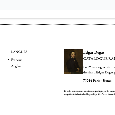
LANGUES
Edgar Degas
CATALOGUE RA
Français
Anglais
er
Le 1
catalogue raisonn
dessins d'Edgar Degas 
75014 Paris - France
Tous les contenus de ce site sont protégés par les dispos
propriété intellectuelle.
Dépot légal BNF : 1er décem