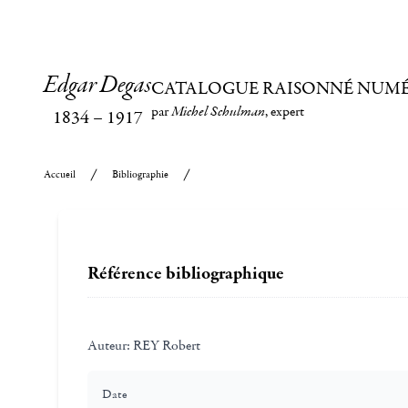
Edgar Degas
CATALOGUE RAISONNÉ NUM
par
Michel Schulman
, expert
1834
–
1917
Accueil
Bibliographie
Référence bibliographique
Auteur:
REY Robert
Date