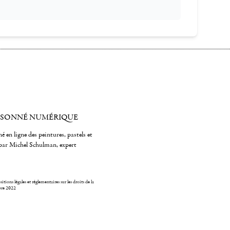
ISONNÉ NUMÉRIQUE
é en ligne des peintures, pastels et
par Michel Schulman, expert
itions légales et réglementaires sur les droits de la
bre 2022