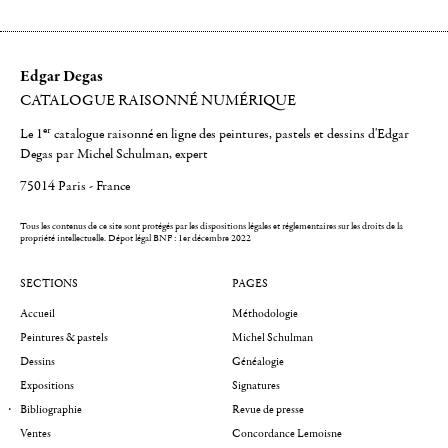
Edgar Degas
CATALOGUE RAISONNÉ NUMÉRIQUE
er
Le 1
catalogue raisonné en ligne des peintures, pastels et dessins d'Edgar
Degas par Michel Schulman, expert
75014 Paris - France
Tous les contenus de ce site sont protégés par les dispositions légales et réglementaires sur les droits de la
propriété intellectuelle.
Dépot légal BNF : 1er décembre 2022
SECTIONS
PAGES
Accueil
Méthodologie
Peintures & pastels
Michel Schulman
Dessins
Généalogie
Expositions
Signatures
Bibliographie
Revue de presse
Ventes
Concordance Lemoisne