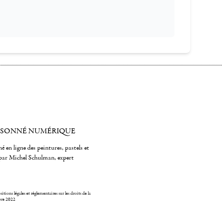
ISONNÉ NUMÉRIQUE
é en ligne des peintures, pastels et
par Michel Schulman, expert
itions légales et réglementaires sur les droits de la
bre 2022