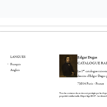
LANGUES
Edgar Degas
CATALOGUE RA
Français
Anglais
er
Le 1
catalogue raisonn
dessins d'Edgar Degas 
75014 Paris - France
Tous les contenus de ce site sont protégés par les dispos
propriété intellectuelle.
Dépot légal BNF : 1er décem