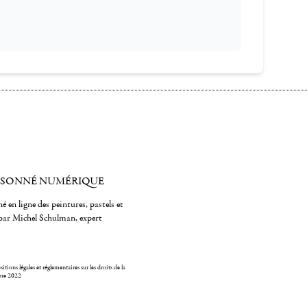
ISONNÉ NUMÉRIQUE
é en ligne des peintures, pastels et
par Michel Schulman, expert
itions légales et réglementaires sur les droits de la
bre 2022