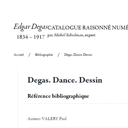
Edgar Degas
CATALOGUE RAISONNÉ NUM
par
Michel Schulman
, expert
1834
–
1917
Accueil
Bibliographie
Degas. Dance. Dessin
Degas. Dance. Dessin
Référence bibliographique
Auteur:
VALERY Paul