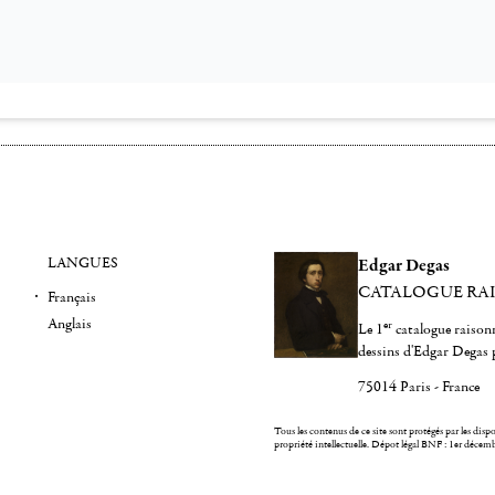
LANGUES
Edgar Degas
CATALOGUE RA
Français
Anglais
er
Le 1
catalogue raisonn
dessins d'Edgar Degas 
75014 Paris - France
Tous les contenus de ce site sont protégés par les dispos
propriété intellectuelle.
Dépot légal BNF : 1er décem