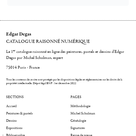
Edgar Degas
CATALOGUE RAISONNÉ NUMÉRIQUE
er
Le 1
catalogue raisonné en ligne des peintures, pastels et dessins d'Edgar
Degas par Michel Schulman, expert
75014 Paris - France
Tous les contenus de ce site sont protégés par les dispositions légales et réglementaires sur les droits de la
propriété intellectuelle.
Dépot légal BNF : 1er décembre 2022
SECTIONS
PAGES
Accueil
Méthodologie
Peintures & pastels
Michel Schulman
Dessins
Généalogie
Expositions
Signatures
Bibliographie
Revue de presse