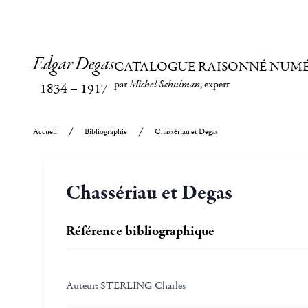
Edgar Degas
CATALOGUE RAISONNÉ NUM
par
Michel Schulman
, expert
1834
–
1917
Accueil
Bibliographie
Chassériau et Degas
Chassériau et Degas
Référence bibliographique
Auteur:
STERLING Charles