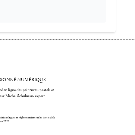
ISONNÉ NUMÉRIQUE
é en ligne des peintures, pastels et
par Michel Schulman, expert
itions légales et réglementaires sur les droits de la
bre 2022