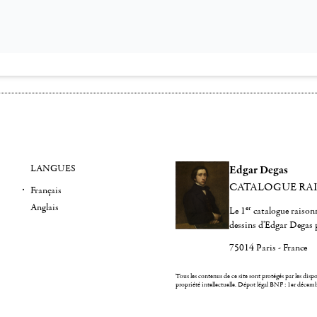
LANGUES
Edgar Degas
CATALOGUE RA
Français
Anglais
er
Le 1
catalogue raisonn
dessins d'Edgar Degas 
75014 Paris - France
Tous les contenus de ce site sont protégés par les dispos
propriété intellectuelle.
Dépot légal BNF : 1er décem