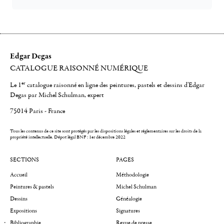
Edgar Degas
CATALOGUE RAISONNÉ NUMÉRIQUE
er
Le 1
catalogue raisonné en ligne des peintures, pastels et dessins d'Edgar
Degas par Michel Schulman, expert
75014 Paris - France
Tous les contenus de ce site sont protégés par les dispositions légales et réglementaires sur les droits de la
propriété intellectuelle.
Dépot légal BNF : 1er décembre 2022
SECTIONS
PAGES
Accueil
Méthodologie
Peintures & pastels
Michel Schulman
Dessins
Généalogie
Expositions
Signatures
Bibliographie
Revue de presse