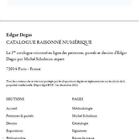
Edgar Degas
CATALOGUE RAISONNÉ NUMÉRIQUE
er
Le 1
catalogue raisonné en ligne des peintures, pastels et dessins d'Edgar
Degas par Michel Schulman, expert
75014 Paris - France
Tous les contenus de ce site sont protégés par les dispositions légales et réglementaires sur les droits de la
propriété intellectuelle.
Dépot légal BNF : 1er décembre 2022
SECTIONS
PAGES
Accueil
Méthodologie
Peintures & pastels
Michel Schulman
Dessins
Généalogie
Expositions
Signatures
Bibliographie
Revue de presse