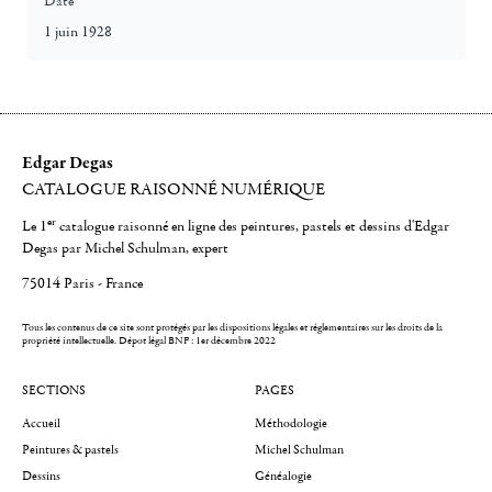
Date
1 juin 1928
Edgar Degas
CATALOGUE RAISONNÉ NUMÉRIQUE
er
Le 1
catalogue raisonné en ligne des peintures, pastels et dessins d'Edgar
Degas par Michel Schulman, expert
75014 Paris - France
Tous les contenus de ce site sont protégés par les dispositions légales et réglementaires sur les droits de la
propriété intellectuelle.
Dépot légal BNF : 1er décembre 2022
SECTIONS
PAGES
Accueil
Méthodologie
Peintures & pastels
Michel Schulman
Dessins
Généalogie