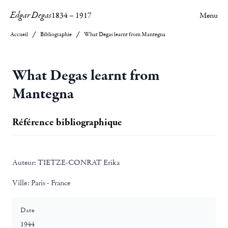
Edgar Degas
1834
–
1917
Menu
Accueil
Bibliographie
What Degas learnt from Mantegna
What Degas learnt from
Mantegna
Référence bibliographique
Auteur:
TIETZE-CONRAT Erika
Ville:
Paris - France
Date
1944