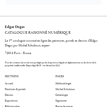
Edgar Degas
CATALOGUE RAISONNÉ NUMÉRIQUE
er
Le 1
catalogue raisonné en ligne des peintures, pastels et dessins d'Edgar
Degas par Michel Schulman, expert
75014 Paris - France
Tous les contenus de ce site sont protégés par les dispositions légales et réglementaires sur les droits de la
propriété intellectuelle.
Dépot légal BNF : 1er décembre 2022
SECTIONS
PAGES
Accueil
Méthodologie
Peintures & pastels
Michel Schulman
Dessins
Généalogie
Expositions
Signatures
Bibliographie
Revue de presse