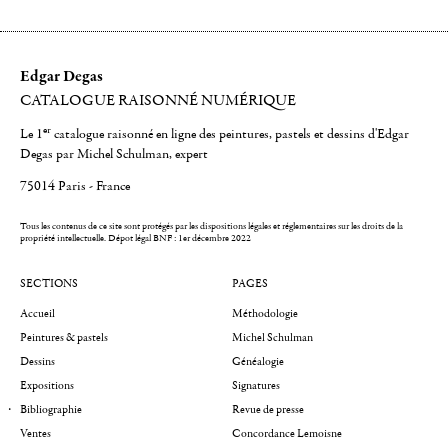
Edgar Degas
CATALOGUE RAISONNÉ NUMÉRIQUE
er
Le 1
catalogue raisonné en ligne des peintures, pastels et dessins d'Edgar
Degas par Michel Schulman, expert
75014 Paris - France
Tous les contenus de ce site sont protégés par les dispositions légales et réglementaires sur les droits de la
propriété intellectuelle.
Dépot légal BNF : 1er décembre 2022
SECTIONS
PAGES
Accueil
Méthodologie
Peintures & pastels
Michel Schulman
Dessins
Généalogie
Expositions
Signatures
Bibliographie
Revue de presse
Ventes
Concordance Lemoisne