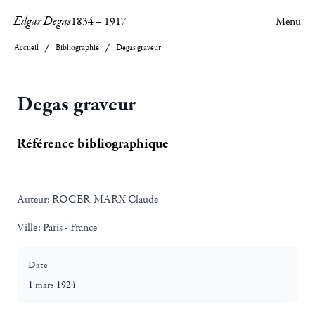
Edgar Degas
1834
–
1917
Menu
Accueil
Bibliographie
Degas graveur
Degas graveur
Référence bibliographique
Auteur:
ROGER-MARX Claude
Ville:
Paris - France
Date
1 mars 1924