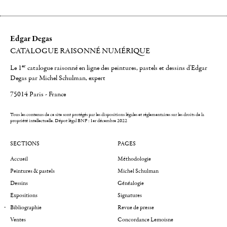
Edgar Degas
CATALOGUE RAISONNÉ NUMÉRIQUE
er
Le 1
catalogue raisonné en ligne des peintures, pastels et dessins d'Edgar
Degas par Michel Schulman, expert
75014 Paris - France
Tous les contenus de ce site sont protégés par les dispositions légales et réglementaires sur les droits de la
propriété intellectuelle.
Dépot légal BNF : 1er décembre 2022
SECTIONS
PAGES
Accueil
Méthodologie
Peintures & pastels
Michel Schulman
Dessins
Généalogie
Expositions
Signatures
Bibliographie
Revue de presse
Ventes
Concordance Lemoisne