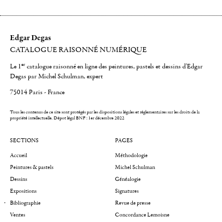
Edgar Degas
CATALOGUE RAISONNÉ NUMÉRIQUE
er
Le 1
catalogue raisonné en ligne des peintures, pastels et dessins d'Edgar
Degas par Michel Schulman, expert
75014 Paris - France
Tous les contenus de ce site sont protégés par les dispositions légales et réglementaires sur les droits de la
propriété intellectuelle.
Dépot légal BNF : 1er décembre 2022
SECTIONS
PAGES
Accueil
Méthodologie
Peintures & pastels
Michel Schulman
Dessins
Généalogie
Expositions
Signatures
Bibliographie
Revue de presse
Ventes
Concordance Lemoisne