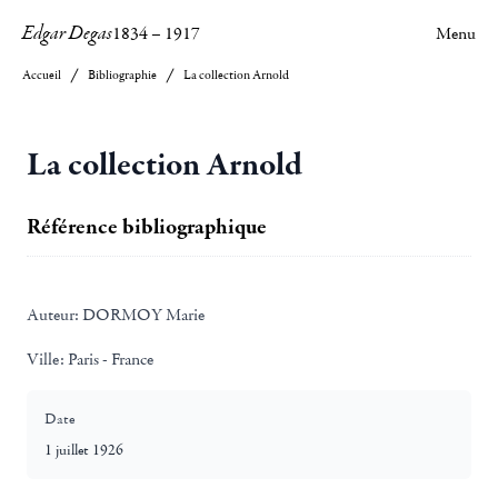
Edgar Degas
1834
–
1917
Menu
Accueil
Bibliographie
La collection Arnold
La collection Arnold
Référence bibliographique
Auteur:
DORMOY Marie
Ville:
Paris - France
Date
1 juillet 1926