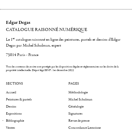
Edgar Degas
CATALOGUE RAISONNÉ NUMÉRIQUE
er
Le 1
catalogue raisonné en ligne des peintures, pastels et dessins d'Edgar
Degas par Michel Schulman, expert
75014 Paris - France
Tous les contenus de ce site sont protégés par les dispositions légales et réglementaires sur les droits de la
propriété intellectuelle.
Dépot légal BNF : 1er décembre 2022
SECTIONS
PAGES
Accueil
Méthodologie
Peintures & pastels
Michel Schulman
Dessins
Généalogie
Expositions
Signatures
Bibliographie
Revue de presse
Ventes
Concordance Lemoisne