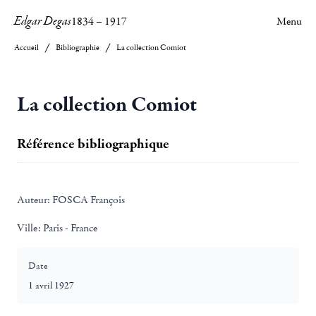
Edgar Degas
1834
–
1917
Menu
Accueil
Bibliographie
La collection Comiot
La collection Comiot
Référence bibliographique
Auteur:
FOSCA François
Ville:
Paris - France
Date
1 avril 1927