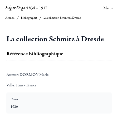
Edgar Degas
1834
–
1917
Menu
Accueil
Bibliographie
La collection Schmitz à Dresde
La collection Schmitz à Dresde
Référence bibliographique
Auteur:
DORMOY Marie
Ville:
Paris - France
Date
1926