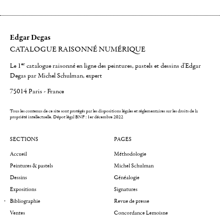
Edgar Degas
CATALOGUE RAISONNÉ NUMÉRIQUE
er
Le 1
catalogue raisonné en ligne des peintures, pastels et dessins d'Edgar
Degas par Michel Schulman, expert
75014 Paris - France
Tous les contenus de ce site sont protégés par les dispositions légales et réglementaires sur les droits de la
propriété intellectuelle.
Dépot légal BNF : 1er décembre 2022
SECTIONS
PAGES
Accueil
Méthodologie
Peintures & pastels
Michel Schulman
Dessins
Généalogie
Expositions
Signatures
Bibliographie
Revue de presse
Ventes
Concordance Lemoisne