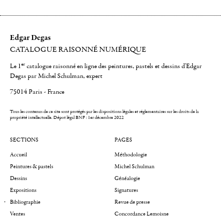
Edgar Degas
CATALOGUE RAISONNÉ NUMÉRIQUE
er
Le 1
catalogue raisonné en ligne des peintures, pastels et dessins d'Edgar
Degas par Michel Schulman, expert
75014 Paris - France
Tous les contenus de ce site sont protégés par les dispositions légales et réglementaires sur les droits de la
propriété intellectuelle.
Dépot légal BNF : 1er décembre 2022
SECTIONS
PAGES
Accueil
Méthodologie
Peintures & pastels
Michel Schulman
Dessins
Généalogie
Expositions
Signatures
Bibliographie
Revue de presse
Ventes
Concordance Lemoisne