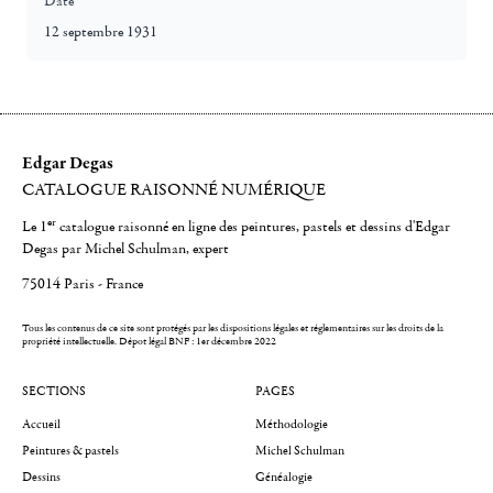
Date
12 septembre 1931
Edgar Degas
CATALOGUE RAISONNÉ NUMÉRIQUE
er
Le 1
catalogue raisonné en ligne des peintures, pastels et dessins d'Edgar
Degas par Michel Schulman, expert
75014 Paris - France
Tous les contenus de ce site sont protégés par les dispositions légales et réglementaires sur les droits de la
propriété intellectuelle.
Dépot légal BNF : 1er décembre 2022
SECTIONS
PAGES
Accueil
Méthodologie
Peintures & pastels
Michel Schulman
Dessins
Généalogie