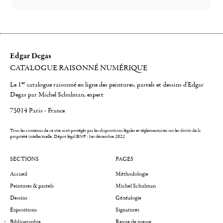
Edgar Degas
CATALOGUE RAISONNÉ NUMÉRIQUE
er
Le 1
catalogue raisonné en ligne des peintures, pastels et dessins d'Edgar
Degas par Michel Schulman, expert
75014 Paris - France
Tous les contenus de ce site sont protégés par les dispositions légales et réglementaires sur les droits de la
propriété intellectuelle.
Dépot légal BNF : 1er décembre 2022
SECTIONS
PAGES
Accueil
Méthodologie
Peintures & pastels
Michel Schulman
Dessins
Généalogie
Expositions
Signatures
Bibliographie
Revue de presse