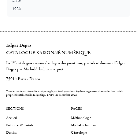
Date
1926
Edgar Degas
CATALOGUE RAISONNÉ NUMÉRIQUE
er
Le 1
catalogue raisonné en ligne des peintures, pastels et dessins d'Edgar
Degas par Michel Schulman, expert
75014 Paris - France
Tous les contenus de ce site sont protégés par les dispositions légales et réglementaires sur les droits de la
propriété intellectuelle.
Dépot légal BNF : 1er décembre 2022
SECTIONS
PAGES
Accueil
Méthodologie
Peintures & pastels
Michel Schulman
Dessins
Généalogie