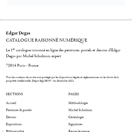
Edgar Degas
CATALOGUE RAISONNÉ NUMÉRIQUE
er
Le 1
catalogue raisonné en ligne des peintures, pastels et dessins d'Edgar
Degas par Michel Schulman, expert
75014 Paris - France
Tous les contenus de ce site sont protégés par les dispositions légales et réglementaires sur les droits de la
propriété intellectuelle.
Dépot légal BNF : 1er décembre 2022
SECTIONS
PAGES
Accueil
Méthodologie
Peintures & pastels
Michel Schulman
Dessins
Généalogie
Expositions
Signatures
Bibliographie
Revue de presse