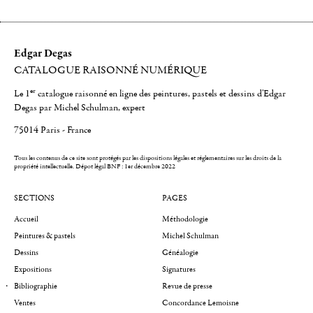
Edgar Degas
CATALOGUE RAISONNÉ NUMÉRIQUE
er
Le 1
catalogue raisonné en ligne des peintures, pastels et dessins d'Edgar
Degas par Michel Schulman, expert
75014 Paris - France
Tous les contenus de ce site sont protégés par les dispositions légales et réglementaires sur les droits de la
propriété intellectuelle.
Dépot légal BNF : 1er décembre 2022
SECTIONS
PAGES
Accueil
Méthodologie
Peintures & pastels
Michel Schulman
Dessins
Généalogie
Expositions
Signatures
Bibliographie
Revue de presse
Ventes
Concordance Lemoisne