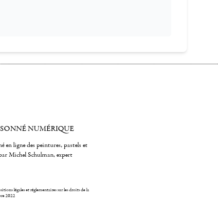
ISONNÉ NUMÉRIQUE
é en ligne des peintures, pastels et
par Michel Schulman, expert
itions légales et réglementaires sur les droits de la
bre 2022