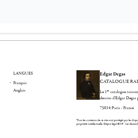
LANGUES
Edgar Degas
CATALOGUE RA
Français
Anglais
er
Le 1
catalogue raisonn
dessins d'Edgar Degas 
75014 Paris - France
Tous les contenus de ce site sont protégés par les dispos
propriété intellectuelle.
Dépot légal BNF : 1er décem