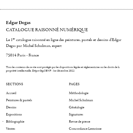
Edgar Degas
CATALOGUE RAISONNÉ NUMÉRIQUE
er
Le 1
catalogue raisonné en ligne des peintures, pastels et dessins d'Edgar
Degas par Michel Schulman, expert
75014 Paris - France
Tous les contenus de ce site sont protégés par les dispositions légales et réglementaires sur les droits de la
propriété intellectuelle.
Dépot légal BNF : 1er décembre 2022
SECTIONS
PAGES
Accueil
Méthodologie
Peintures & pastels
Michel Schulman
Dessins
Généalogie
Expositions
Signatures
Bibliographie
Revue de presse
Ventes
Concordance Lemoisne