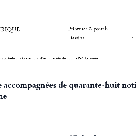
Peintures & pastels
ÉRIQUE
Dessins
uarante-huit notices et précédées d’une introduction de P-A. Lemoisne
e accompagnées de quarante-huit noti
ne