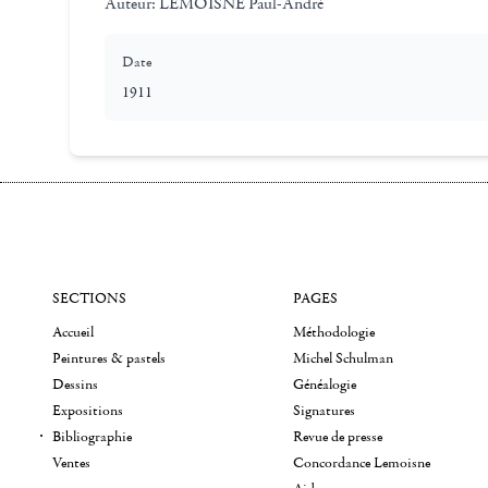
Auteur:
LEMOISNE Paul-André
Date
1911
SECTIONS
PAGES
Accueil
Méthodologie
Peintures & pastels
Michel Schulman
Dessins
Généalogie
Expositions
Signatures
Bibliographie
Revue de presse
Ventes
Concordance Lemoisne