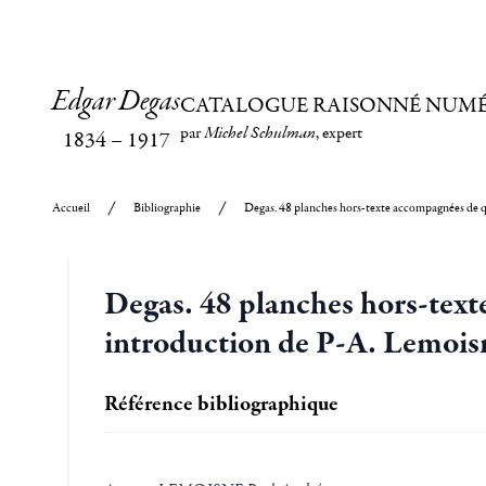
Edgar Degas
CATALOGUE RAISONNÉ NUM
par
Michel Schulman
, expert
1834
–
1917
Accueil
Bibliographie
Degas. 48 planches hors-texte accompagnées de q
Degas. 48 planches hors-text
introduction de P-A. Lemois
Référence bibliographique