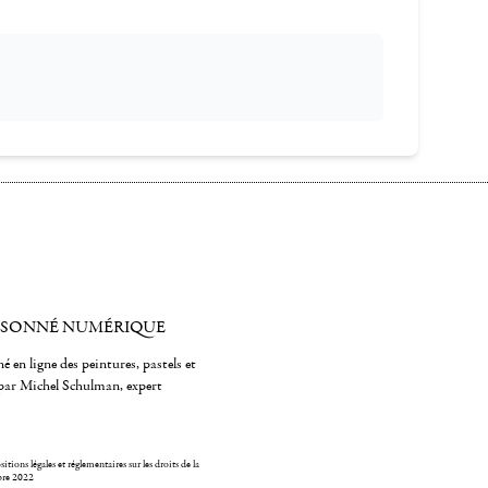
ISONNÉ NUMÉRIQUE
é en ligne des peintures, pastels et
par Michel Schulman, expert
itions légales et réglementaires sur les droits de la
bre 2022