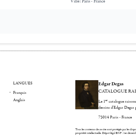
Ville:
Paris - France
LANGUES
Edgar Degas
CATALOGUE RA
Français
Anglais
er
Le 1
catalogue raisonn
dessins d'Edgar Degas 
75014 Paris - France
Tous les contenus de ce site sont protégés par les dispos
propriété intellectuelle.
Dépot légal BNF : 1er décem