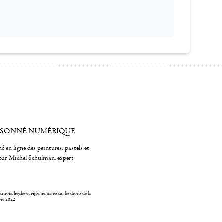
ISONNÉ NUMÉRIQUE
é en ligne des peintures, pastels et
par Michel Schulman, expert
itions légales et réglementaires sur les droits de la
bre 2022