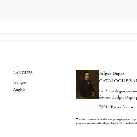
LANGUES
Edgar Degas
CATALOGUE RA
Français
Anglais
er
Le 1
catalogue raisonn
dessins d'Edgar Degas 
75014 Paris - France
Tous les contenus de ce site sont protégés par les dispos
propriété intellectuelle.
Dépot légal BNF : 1er décem