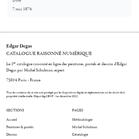
Date
7 mai 1874
Edgar Degas
CATALOGUE RAISONNÉ NUMÉRIQUE
er
Le 1
catalogue raisonné en ligne des peintures, pastels et dessins d'Edgar
Degas par Michel Schulman, expert
75014 Paris - France
Tous les contenus de ce site sont protégés par les dispositions légales et réglementaires sur les droits de la
propriété intellectuelle.
Dépot légal BNF : 1er décembre 2022
SECTIONS
PAGES
Accueil
Méthodologie
Peintures & pastels
Michel Schulman
Dessins
Généalogie