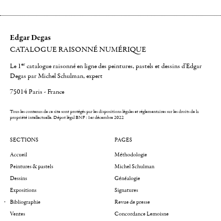
Edgar Degas
CATALOGUE RAISONNÉ NUMÉRIQUE
er
Le 1
catalogue raisonné en ligne des peintures, pastels et dessins d'Edgar
Degas par Michel Schulman, expert
75014 Paris - France
Tous les contenus de ce site sont protégés par les dispositions légales et réglementaires sur les droits de la
propriété intellectuelle.
Dépot légal BNF : 1er décembre 2022
SECTIONS
PAGES
Accueil
Méthodologie
Peintures & pastels
Michel Schulman
Dessins
Généalogie
Expositions
Signatures
Bibliographie
Revue de presse
Ventes
Concordance Lemoisne