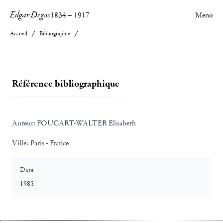
Edgar Degas
1834
–
1917
Menu
Accueil
Bibliographie
Référence bibliographique
Auteur:
FOUCART-WALTER Elisabeth
Ville:
Paris - France
Date
1985