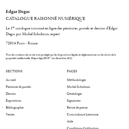
Edgar Degas
CATALOGUE RAISONNÉ NUMÉRIQUE
er
Le 1
catalogue raisonné en ligne des peintures, pastels et dessins d'Edgar
Degas par Michel Schulman, expert
75014 Paris - France
Tous les contenus de ce site sont protégés par les dispositions légales et réglementaires sur les droits de la
propriété intellectuelle.
Dépot légal BNF : 1er décembre 2022
SECTIONS
PAGES
Accueil
Méthodologie
Peintures & pastels
Michel Schulman
Dessins
Généalogie
Expositions
Signatures
Bibliographie
Revue de presse
Ventes
Concordance Lemoisne
Aide
Conditions d'utilisation