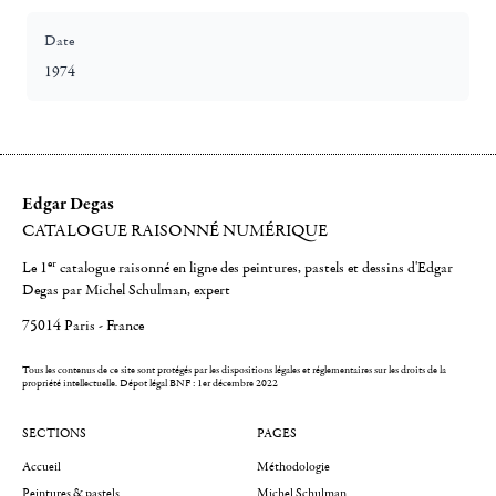
Date
1974
Edgar Degas
CATALOGUE RAISONNÉ NUMÉRIQUE
er
Le 1
catalogue raisonné en ligne des peintures, pastels et dessins d'Edgar
Degas par Michel Schulman, expert
75014 Paris - France
Tous les contenus de ce site sont protégés par les dispositions légales et réglementaires sur les droits de la
propriété intellectuelle.
Dépot légal BNF : 1er décembre 2022
SECTIONS
PAGES
Accueil
Méthodologie
Peintures & pastels
Michel Schulman