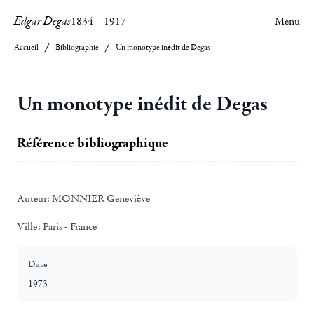
Edgar Degas
1834
–
1917
Menu
Accueil
Bibliographie
Un monotype inédit de Degas
Un monotype inédit de Degas
Référence bibliographique
Auteur:
MONNIER Geneviève
Ville:
Paris - France
Date
1973