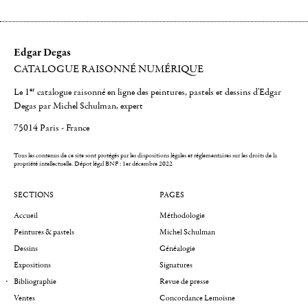
Edgar Degas
CATALOGUE RAISONNÉ NUMÉRIQUE
er
Le 1
catalogue raisonné en ligne des peintures, pastels et dessins d'Edgar
Degas par Michel Schulman, expert
75014 Paris - France
Tous les contenus de ce site sont protégés par les dispositions légales et réglementaires sur les droits de la
propriété intellectuelle.
Dépot légal BNF : 1er décembre 2022
SECTIONS
PAGES
Accueil
Méthodologie
Peintures & pastels
Michel Schulman
Dessins
Généalogie
Expositions
Signatures
Bibliographie
Revue de presse
Ventes
Concordance Lemoisne