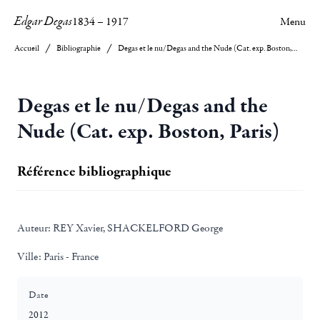
Edgar Degas
1834
–
1917
Menu
Accueil
Bibliographie
Degas et le nu/Degas and the Nude (Cat. exp. Boston, Paris)
Degas et le nu/Degas and the
Nude (Cat. exp. Boston, Paris)
Référence bibliographique
Auteur:
REY Xavier, SHACKELFORD George
Ville:
Paris - France
Date
2012