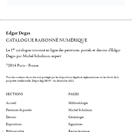
Edgar Degas
CATALOGUE RAISONNÉ NUMÉRIQUE
er
Le 1
catalogue raisonné en ligne des peintures, pastels et dessins d'Edgar
Degas par Michel Schulman, expert
75014 Paris - France
Tous les contenus de ce site sont protégés par les dispositions légales et réglementaires sur les droits de la
propriété intellectuelle.
Dépot légal BNF : 1er décembre 2022
SECTIONS
PAGES
Accueil
Méthodologie
Peintures & pastels
Michel Schulman
Dessins
Généalogie
Expositions
Signatures
Bibliographie
Revue de presse