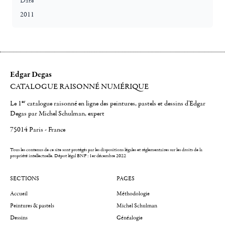
Date
2011
Edgar Degas
CATALOGUE RAISONNÉ NUMÉRIQUE
er
Le 1
catalogue raisonné en ligne des peintures, pastels et dessins d'Edgar
Degas par Michel Schulman, expert
75014 Paris - France
Tous les contenus de ce site sont protégés par les dispositions légales et réglementaires sur les droits de la
propriété intellectuelle.
Dépot légal BNF : 1er décembre 2022
SECTIONS
PAGES
Accueil
Méthodologie
Peintures & pastels
Michel Schulman
Dessins
Généalogie