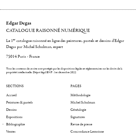
Edgar Degas
CATALOGUE RAISONNÉ NUMÉRIQUE
er
Le 1
catalogue raisonné en ligne des peintures, pastels et dessins d'Edgar
Degas par Michel Schulman, expert
75014 Paris - France
Tous les contenus de ce site sont protégés par les dispositions légales et réglementaires sur les droits de la
propriété intellectuelle.
Dépot légal BNF : 1er décembre 2022
SECTIONS
PAGES
Accueil
Méthodologie
Peintures & pastels
Michel Schulman
Dessins
Généalogie
Expositions
Signatures
Bibliographie
Revue de presse
Ventes
Concordance Lemoisne